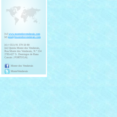
[w]
www.montedosvendavais.com
[e]
geral@montedosvendavais.com
[t] (+351) 91 379 50 80
[m] Quinta Monte dos Vendavais,
Rua Monte dos Vendavais, N.º 154
2785-627 S. Domingos de Rana
Cascais | PORTUGAL
Monte dos Vendavais
MonteVendavais