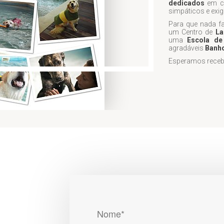
dedicados
em cu
simpáticos e exige
Para que nada f
um Centro de
La
uma
Escola de
agradáveis
Banho
Esperamos recebê-
Nome*