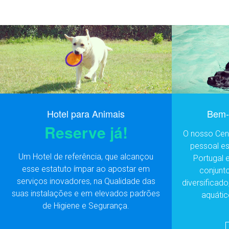
Hotel para Animais
Bem-e
Reserve já!
O nosso Cent
pessoal e
Um Hotel de referência, que alcançou
Portugal 
esse estatuto ímpar ao apostar em
conjunt
serviços inovadores, na Qualidade das
diversificado
suas instalações e em elevados padrões
aquátic
de Higiene e Segurança.