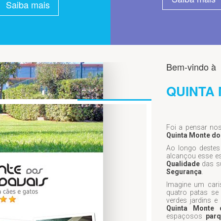
Saiba mais
Bem-vindo à
QUINTA
Foi a pensar n
Quinta Monte dos
Ao longo deste
alcançou esse e
Qualidade
das s
Segurança
.
Imagine um car
quatro patas se 
verdes jardins 
Quinta Monte 
espaçosos
par