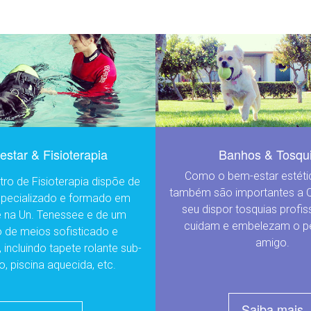
star & Fisioterapia
Banhos & Tosqu
Como o bem-estar estétic
ro de Fisioterapia dispõe de
também são importantes a Q
specializado e formado em
seu dispor tosquias profis
e na Un. Tenessee e de um
cuidam e embelezam o pê
o de meios sofisticado e
amigo.
, incluindo tapete rolante sub-
o, piscina aquecida, etc.
Saiba mais