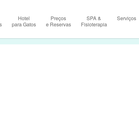
Hotel
Preços
SPA &
Serviços
s
para Gatos
e Reservas
Fisioterapia