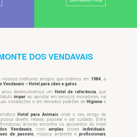
 MONTE DOS VENDAVAIS
os nossos melhores amigos que criámos em
1984
, a
 Vendavais – Hotel para cães e gatos
.
s anos desenvolvemos um
Hotel de referência
, que
statuto
ímpar
ao apostar em serviços inovadores, na
uas instalações e em elevados padrões de
Higiene
e
ismático
Hotel para Animais
onde o seu amigo de
possa divertir, relaxar, passear e ser cuidado. Entre
e frondosas árvores encontra os aposentos do hotel
dos Vendavais
, com
amplas
boxes
individuais
,
ques de passeio
, música ambiente e
profissionais