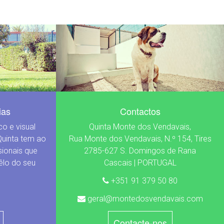
ias
Contactos
o e visual
Quinta Monte dos Vendavais,
uinta tem ao
Rua Monte dos Vendavais, N.º 154, Tires
sionais que
2785-627 S. Domingos de Rana
lo do seu
Cascais | PORTUGAL
+351 91 379 50 80
geral@montedosvendavais.com
Contacte-nos