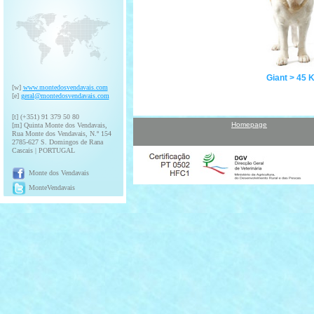
Giant > 45 
[w]
www.montedosvendavais.com
[e]
geral@montedosvendavais.com
[t] (+351) 91 379 50 80
Homepage
[m] Quinta Monte dos Vendavais,
Rua Monte dos Vendavais, N.º 154
2785-627 S. Domingos de Rana
Cascais | PORTUGAL
Monte dos Vendavais
MonteVendavais