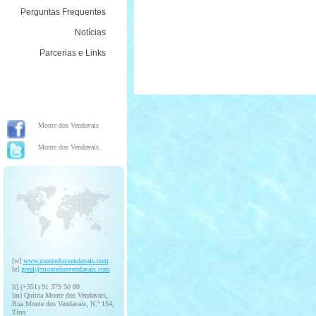
Perguntas Frequentes
Notícias
Parcerias e Links
Monte dos Vendavais
Monte dos Vendavais
[w]
www.montedosvendavais.com
[e]
geral@montedosvendavais.com
[t] (+351) 91 379 50 80
[m] Quinta Monte dos Vendavais,
Rua Monte dos Vendavais, N.º 154,
Tires