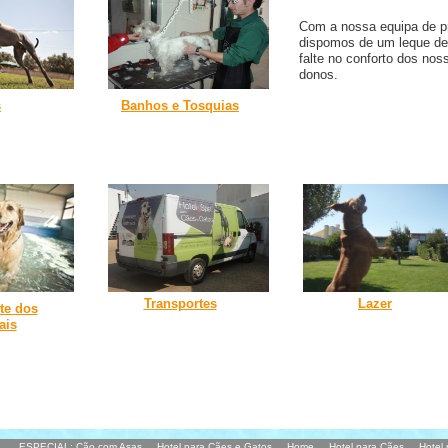
Com a nossa equipa de pr
dispomos de um leque de
falte no conforto dos no
donos.
s
Banhos e Tosquias
Transportes
Lazer
te dos
ais
ESPECIAL: Cão com Asas
Hotel para Cães e Gatos
Home
Hotel para Cães
Hotel