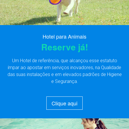
Hotel para Animais
Reserve já!
Um Hotel de referência, que alcançou esse estatuto
ímpar ao apostar em serviços inovadores, na Qualidade
das suas instalações e em elevados padrões de Higiene
e Segurança.
Clique aqui