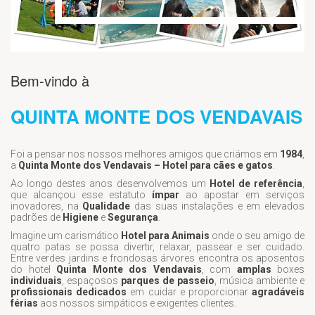
Bem-vindo à
QUINTA MONTE DOS VENDAVAIS
Foi a pensar nos nossos melhores amigos que criámos em
1984
,
a
Quinta Monte dos Vendavais – Hotel para cães e gatos
.
Ao longo destes anos desenvolvemos um
Hotel de referência
,
que alcançou esse estatuto
ímpar
ao apostar em serviços
inovadores, na
Qualidade
das suas instalações e em elevados
padrões de
Higiene
e
Segurança
.
Imagine um carismático
Hotel para Animais
onde o seu amigo de
quatro patas se possa divertir, relaxar, passear e ser cuidado.
Entre verdes jardins e frondosas árvores encontra os aposentos
do hotel
Quinta Monte dos Vendavais
, com
amplas
boxes
individuais
, espaçosos
parques de passeio
, música ambiente e
profissionais dedicados
em cuidar e proporcionar
agradáveis
férias
aos nossos simpáticos e exigentes clientes.