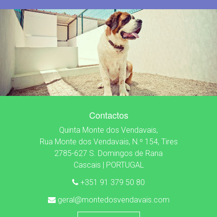
Contactos
Quinta Monte dos Vendavais,
Rua Monte dos Vendavais, N.º 154, Tires
2785-627 S. Domingos de Rana
Cascais | PORTUGAL
+351 91 379 50 80
geral@montedosvendavais.com