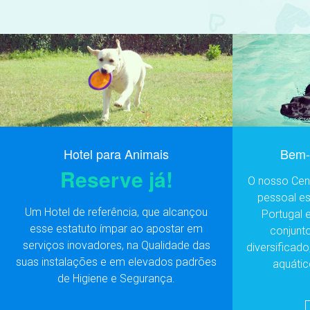
Hotel para Animais
Bem-e
Reserve já!
O nosso Cent
pessoal e
Um Hotel de referência, que alcançou
Portugal 
esse estatuto ímpar ao apostar em
conjunt
serviços inovadores, na Qualidade das
diversificado
suas instalações e em elevados padrões
aquátic
de Higiene e Segurança.