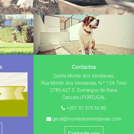
s
Contactos
Quinta Monte dos Vendavais,
Rua Monte dos Vendavais, N.º 154, Tires
2785-627 S. Domingos de Rana
Cascais | PORTUGAL
+351 91 379 50 80
geral@montedosvendavais.com
Contacte-nos