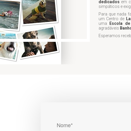
dedicados
em cu
simpáticos e exige
Para que nada f
um Centro de
La
uma
Escola de
agradáveis
Banho
Esperamos recebê-
Nome*