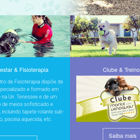
star & Fisioterapia
Clube & Treino
ro de Fisioterapia dispõe de
specializado e formado em
e na Un. Tenessee e de um
o de meios sofisticado e
, incluindo tapete rolante sub-
o, piscina aquecida, etc.
Saiba mais