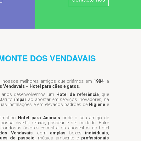
 MONTE DOS VENDAVAIS
os nossos melhores amigos que criámos em
1984
, a
 Vendavais – Hotel para cães e gatos
.
s anos desenvolvemos um
Hotel de referência
, que
statuto
ímpar
ao apostar em serviços inovadores, na
uas instalações e em elevados padrões de
Higiene
e
ismático
Hotel para Animais
onde o seu amigo de
possa divertir, relaxar, passear e ser cuidado. Entre
e frondosas árvores encontra os aposentos do hotel
dos Vendavais
, com
amplas
boxes
individuais
,
ques de passeio
, música ambiente e
profissionais