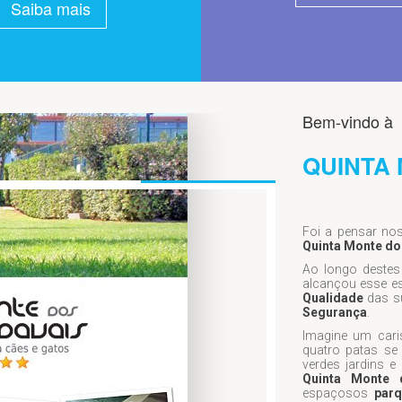
Saiba mais
Bem-vindo à
QUINTA
Foi a pensar n
Quinta Monte dos
Ao longo deste
alcançou esse e
Qualidade
das s
Segurança
.
Imagine um car
quatro patas se 
verdes jardins 
Quinta Monte 
espaçosos
par