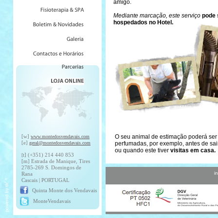
amigo.
Mediante marcação, este serviço
pode 
hospedados no Hotel.
[w]
O seu animal de estimação poderá ser
www.montedosvendavais.com
[e]
geral@montedosvendavais.com
perfumadas, por exemplo, antes de sai
ou quando este tiver
visitas em casa.
t] (+351) 214 440 853
[
[m] Estrada de Manique, Tires
2785-269 S. Domingos de
i
Rana
Cascais | PORTUGAL
Quinta Monte dos Vendavais
MonteVendavais