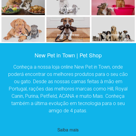
New Pet in Town | Pet Shop
Conheça a nossa loja online New Pet in Town, onde
poderá encontrar os melhores produtos para o seu cão
ou gato. Desde as nossas camas feitas à mão em
Portugal, rações das melhores marcas como Hill, Royal
Canin, Purina, Petfield, ACANA e muito Mais. Conheça
também a última evolução em tecnologia para o seu
amigo de 4 patas.
Saiba mais