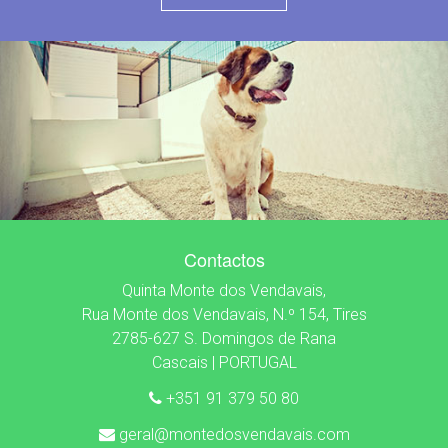
Contactos
Quinta Monte dos Vendavais,
Rua Monte dos Vendavais, N.º 154, Tires
2785-627 S. Domingos de Rana
Cascais | PORTUGAL
+351 91 379 50 80
geral@montedosvendavais.com