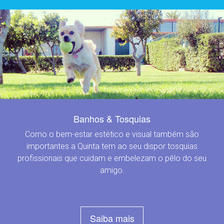
Banhos & Tosquias
Como o bem-estar estético e visual também são
importantes a Quinta tem ao seu dispor tosquias
profissionais que cuidam e embelezam o pêlo do seu
amigo.
Saiba mais