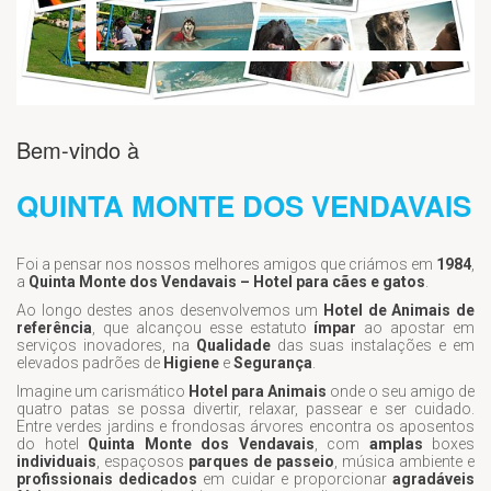
Bem-vindo à
QUINTA MONTE DOS VENDAVAIS
Foi a pensar nos nossos melhores amigos que criámos em
1984
,
a
Quinta Monte dos Vendavais – Hotel para cães e gatos
.
Ao longo destes anos desenvolvemos um
Hotel de Animais de
referência
, que alcançou esse estatuto
ímpar
ao apostar em
serviços inovadores, na
Qualidade
das suas instalações e em
elevados padrões de
Higiene
e
Segurança
.
Imagine um carismático
Hotel para Animais
onde o seu amigo de
quatro patas se possa divertir, relaxar, passear e ser cuidado.
Entre verdes jardins e frondosas árvores encontra os aposentos
do hotel
Quinta Monte dos Vendavais
, com
amplas
boxes
individuais
, espaçosos
parques de passeio
, música ambiente e
profissionais dedicados
em cuidar e proporcionar
agradáveis