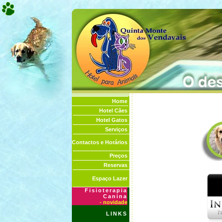
Home
Hotel Cães
Hotel Gatos
Serviços
Contactos e Horários
Preços
Reservas
Espaço Lazer
Fisioterapia
Canina
- novidade
LINKS