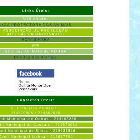
Links Úteis:
SOS ANIMAL
LIGA PROTECTORA DOS ANIMAIS
ASSOCIAÇÃO DE PROTECÇÃO
AOS CÃES ABANDONADOS
ROTTSINTRA
SPA
SOS dos ANIMAIS de MOURA
Direitos dos Animais
Contactos Úteis:
S. Francisco de Assis :
214870095 / 214852540
nil Municipal de Oeiras - 214408280
nil Municipal de Cascais - 214870034
nil Municipal de Sintra - 219238816
Canil Municipal Lisboa - 213617700