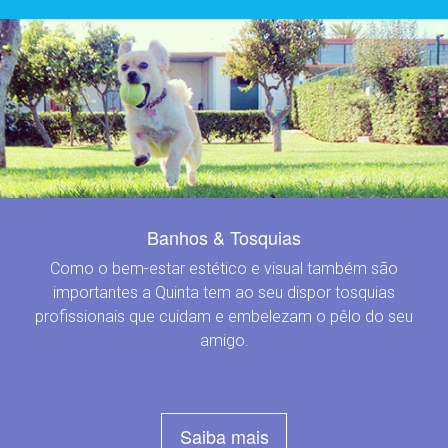
Banhos & Tosquias
Como o bem-estar estético e visual também são
importantes a Quinta tem ao seu dispor tosquias
profissionais que cuidam e embelezam o pêlo do seu
amigo.
Saiba mais