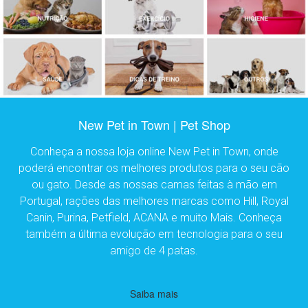
New Pet in Town | Pet Shop
Conheça a nossa loja online New Pet in Town, onde
poderá encontrar os melhores produtos para o seu cão
ou gato. Desde as nossas camas feitas à mão em
Portugal, rações das melhores marcas como Hill, Royal
Canin, Purina, Petfield, ACANA e muito Mais. Conheça
também a última evolução em tecnologia para o seu
amigo de 4 patas.
Saiba mais