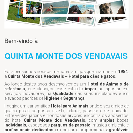
Bem-vindo à
QUINTA MONTE DOS VENDAVAIS
Foi a pensar nos nossos melhores amigos que criámos em
1984
,
a
Quinta Monte dos Vendavais – Hotel para cães e gatos
.
Ao longo destes anos desenvolvemos um
Hotel de Animais de
referência
, que alcançou esse estatuto
ímpar
ao apostar em
serviços inovadores, na
Qualidade
das suas instalações e em
elevados padrões de
Higiene
e
Segurança
.
Imagine um carismático
Hotel para Animais
onde o seu amigo de
quatro patas se possa divertir, relaxar, passear e ser cuidado.
Entre verdes jardins e frondosas árvores encontra os aposentos
do hotel
Quinta Monte dos Vendavais
, com
amplas
boxes
individuais
, espaçosos
parques de passeio
, música ambiente e
profissionais dedicados
em cuidar e proporcionar
agradáveis