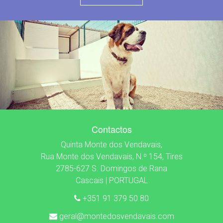
Contactos
Quinta Monte dos Vendavais,
Rua Monte dos Vendavais, N.º 154, Tires
2785-627 S. Domingos de Rana
Cascais | PORTUGAL
+351 91 379 50 80
geral@montedosvendavais.com