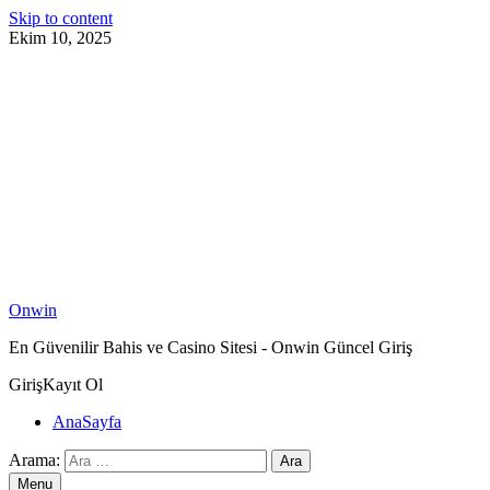
Skip to content
Ekim 10, 2025
Onwin
En Güvenilir Bahis ve Casino Sitesi - Onwin Güncel Giriş
GirişKayıt Ol
AnaSayfa
Arama:
Menu