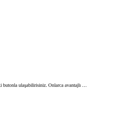
utonla ulaşabilirisiniz. Onlarca avantajlı …