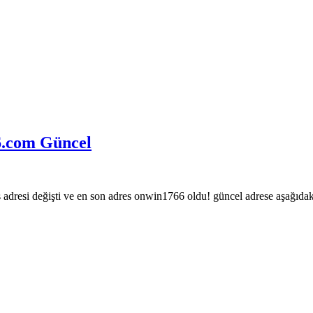
6.com Güncel
esi değişti ve en son adres onwin1766 oldu! güncel adrese aşağıdaki b