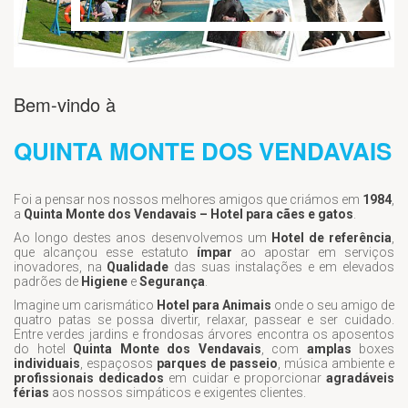
Bem-vindo à
QUINTA MONTE DOS VENDAVAIS
Foi a pensar nos nossos melhores amigos que criámos em
1984
,
a
Quinta Monte dos Vendavais – Hotel para cães e gatos
.
Ao longo destes anos desenvolvemos um
Hotel de referência
,
que alcançou esse estatuto
ímpar
ao apostar em serviços
inovadores, na
Qualidade
das suas instalações e em elevados
padrões de
Higiene
e
Segurança
.
Imagine um carismático
Hotel para Animais
onde o seu amigo de
quatro patas se possa divertir, relaxar, passear e ser cuidado.
Entre verdes jardins e frondosas árvores encontra os aposentos
do hotel
Quinta Monte dos Vendavais
, com
amplas
boxes
individuais
, espaçosos
parques de passeio
, música ambiente e
profissionais dedicados
em cuidar e proporcionar
agradáveis
férias
aos nossos simpáticos e exigentes clientes.