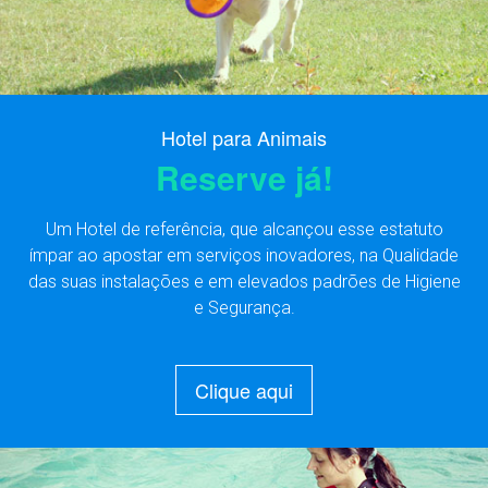
Hotel para Animais
Reserve já!
Um Hotel de referência, que alcançou esse estatuto
ímpar ao apostar em serviços inovadores, na Qualidade
das suas instalações e em elevados padrões de Higiene
e Segurança.
Clique aqui