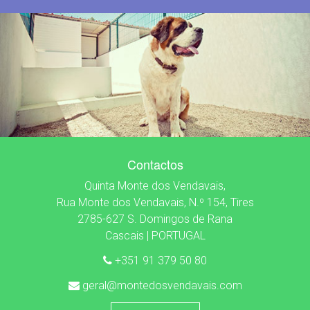
Contactos
Quinta Monte dos Vendavais,
Rua Monte dos Vendavais, N.º 154, Tires
2785-627 S. Domingos de Rana
Cascais | PORTUGAL
+351 91 379 50 80
geral@montedosvendavais.com