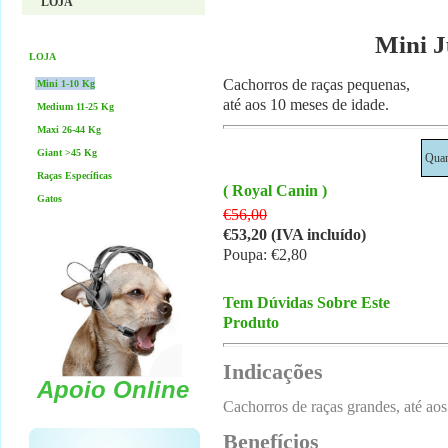
LOJA
Mini J
LOJA
Cachorros de raças pequenas,
Mini 1-10 Kg
até aos 10 meses de idade.
Medium 11-25 Kg
Maxi 26-44 Kg
Giant >45 Kg
Quan
Raças Específicas
( Royal Canin )
Gatos
€56,00
€53,20 (IVA incluído)
Poupa: €2,80
Tem Dúvidas Sobre Este
Produto
Indicações
Apoio Online
Cachorros de raças grandes, até aos
Benefícios