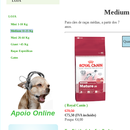
LOJA
Medium 
LOJA
Para cães de raças médias, a partir dos 7
Mini 1-10 Kg
anos.
Medium 11-25 Kg
Maxi 26-44 Kg
Quan
Giant >45 Kg
Raças Específicas
Gatos
( Royal Canin )
€79,50
Apoio Online
€75,50 (IVA incluído)
Poupa: €4,00