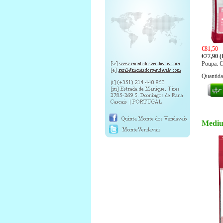
€81,50
€77,90 (
Poupa: €
Quantid
Mediu