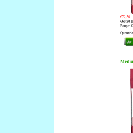
€72,50
€68,90 (
Poupa: €
Quantid
Mediu