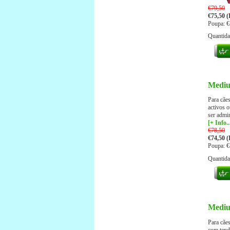
€79,50
€75,50 (
Poupa: €
Quantid
Mediu
Para cães
activos 
ser admin
[+ Info..
€78,50
€74,50 (
Poupa: €
Quantid
Mediu
Para cães