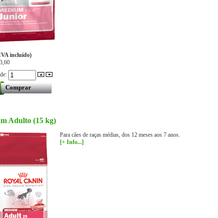
IVA incluído)
3,60
ade:
m Adulto (15 kg)
Para cães de raças médias, dos 12 meses aos 7 anos.
[+ Info...]