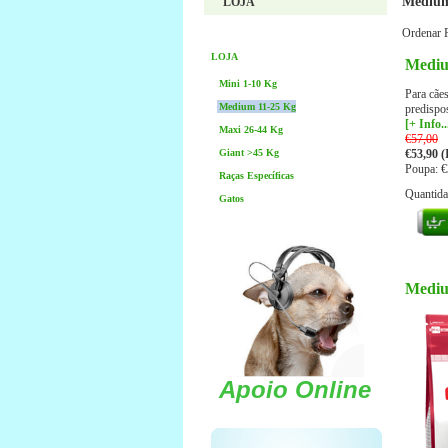
Medium
LOJA
Ordenar 
LOJA
Mediu
Mini 1-10 Kg
Para cãe
Medium 11-25 Kg
predispos
[+ Info..
Maxi 26-44 Kg
€57,00
€53,90 (
Giant >45 Kg
Poupa: €
Raças Específicas
Quantid
Gatos
Mediu
Apoio Online