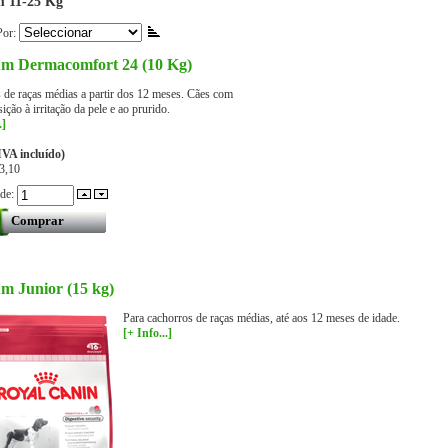
 11-25 Kg
Por:
m Dermacomfort 24 (10 Kg)
s de raças médias a partir dos 12 meses. Cães com
ição à irritação da pele e ao prurido.
.]
IVA incluído)
3,10
ade:
m Junior (15 kg)
Para cachorros de raças médias, até aos 12 meses de idade.
[+ Info...]